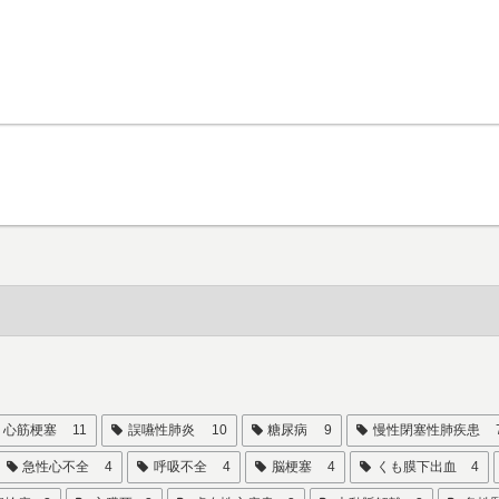
心筋梗塞
11
誤嚥性肺炎
10
糖尿病
9
慢性閉塞性肺疾患
急性心不全
4
呼吸不全
4
脳梗塞
4
くも膜下出血
4