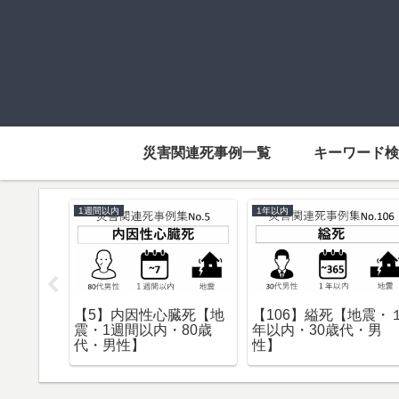
災害関連死事例一覧
キーワード検
1週間以内
1年以内
台風・1
【5】内因性心臓死【地
【106】縊死【地震・
歳代・女
震・1週間以内・80歳
年以内・30歳代・男
代・男性】
性】