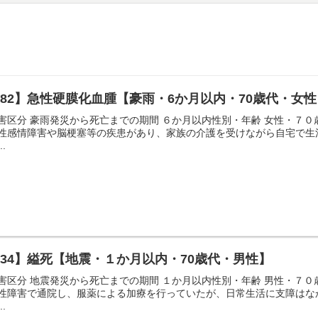
82】急性硬膜化血腫【豪雨・6か月以内・70歳代・女性
害区分 豪雨発災から死亡までの期間 ６か月以内性別・年齢 女性・７
性感情障害や脳梗塞等の疾患があり、家族の介護を受けながら自宅で生
..
34】縊死【地震・１か月以内・70歳代・男性】
害区分 地震発災から死亡までの期間 １か月以内性別・年齢 男性・７
性障害で通院し、服薬による加療を行っていたが、日常生活に支障はな
..