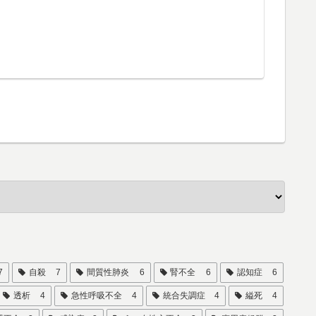
7
自殺
7
間質性肺炎
6
腎不全
6
認知症
6
透析
4
急性呼吸不全
4
統合失調症
4
縊死
4