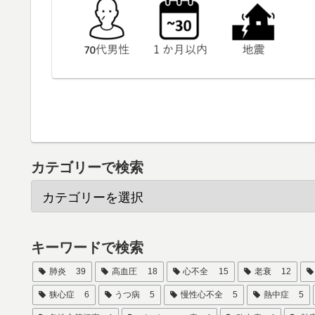
カテゴリーで検索
キーワードで検索
肺炎
39
高血圧
18
心不全
15
老衰
12
狭心症
6
うつ病
5
慢性心不全
5
熱中症
5