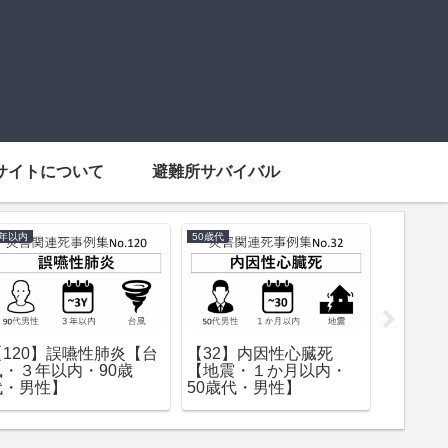
サイトについて
避難所サバイバル
3年以内
50歳代
70歳代
【120】誤嚥性肺炎【台
【32】内因性心臓死
【34】
風・３年以内・90歳
【地震・１か月以内・
か月以内
代・男性】
50歳代・男性】
性】