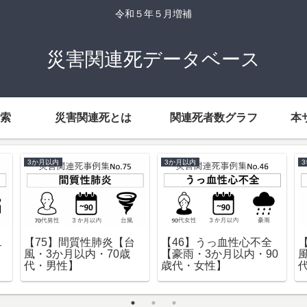
令和５年５月増補
災害関連死データベース
索
災害関連死とは
関連死者数グラフ
本
3か月以内
3か月以内
１
【75】間質性肺炎【台
【46】うっ血性心不全
風・3か月以内・70歳
【豪雨・3か月以内・90
代・男性】
歳代・女性】