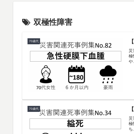
双極性障害
【
70歳代
災
極
や.
【
70歳代
災
極
ち.