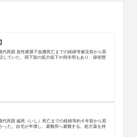
】
０歳代死因 急性硬膜下血腫死亡までの経緯等被災前から双
活していた。両下肢の筋力低下や両失明もあり、躁状態
０歳代死因 縊死（いし）死亡までの経緯等約６年前から双
かった。自宅が半壊し、避難所へ避難する。処方薬を持