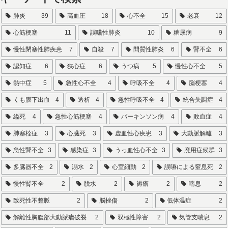
肺炎
39
高血圧
18
心不全
15
老衰
12
心筋梗塞
11
誤嚥性肺炎
10
糖尿病
9
慢性閉塞性肺疾患
7
自殺
7
間質性肺炎
6
腎不全
6
認知症
6
狭心症
6
うつ病
5
慢性心不全
5
熱中症
5
急性心不全
4
呼吸不全
4
脳梗塞
4
くも膜下出血
4
透析
4
急性呼吸不全
4
統合失調症
4
縊死
4
急性心筋梗塞
4
パーキンソン病
4
敗血症
4
肺塞栓症
3
心臓死
3
虚血性心疾患
3
大動脈解離
3
急性腎不全
3
感染症
3
うっ血性心不全
3
廃用症候群
3
多臓器不全
2
溺水
2
心室細動
2
誤嚥による窒息死
2
慢性腎不全
2
脱水
2
褥瘡
2
喘息
2
致死性不整脈
2
脳挫傷
2
低体温症
2
解離性胸腹部大動脈瘤破裂
2
双極性障害
2
気管支喘息
2