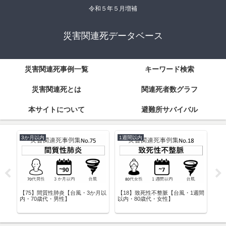
令和５年５月増補
災害関連死データベース
災害関連死事例一覧
キーワード検索
災害関連死とは
関連死者数グラフ
本サイトについて
避難所サバイバル
3か月以内
1週間以内
70
3か
【75】間質性肺炎【台風・3か月以
【18】致死性不整脈【台風・1週間
【3
内・70歳代・男性】
以内・80歳代・女性】
70