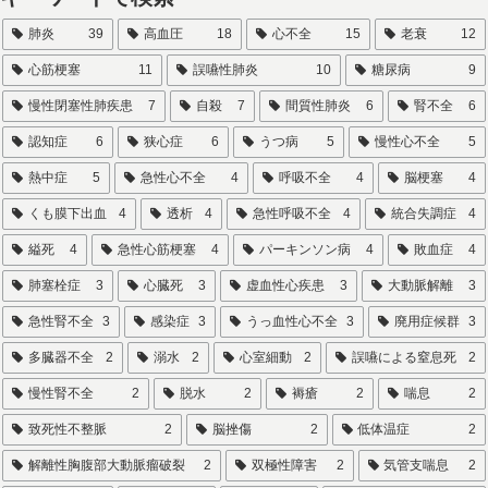
肺炎
39
高血圧
18
心不全
15
老衰
12
心筋梗塞
11
誤嚥性肺炎
10
糖尿病
9
慢性閉塞性肺疾患
7
自殺
7
間質性肺炎
6
腎不全
6
認知症
6
狭心症
6
うつ病
5
慢性心不全
5
熱中症
5
急性心不全
4
呼吸不全
4
脳梗塞
4
くも膜下出血
4
透析
4
急性呼吸不全
4
統合失調症
4
縊死
4
急性心筋梗塞
4
パーキンソン病
4
敗血症
4
肺塞栓症
3
心臓死
3
虚血性心疾患
3
大動脈解離
3
急性腎不全
3
感染症
3
うっ血性心不全
3
廃用症候群
3
多臓器不全
2
溺水
2
心室細動
2
誤嚥による窒息死
2
慢性腎不全
2
脱水
2
褥瘡
2
喘息
2
致死性不整脈
2
脳挫傷
2
低体温症
2
解離性胸腹部大動脈瘤破裂
2
双極性障害
2
気管支喘息
2