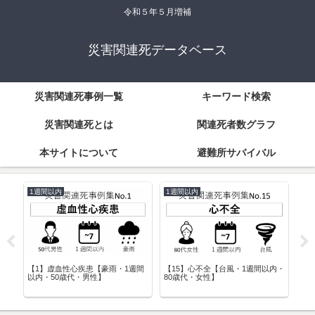
令和５年５月増補
災害関連死データベース
災害関連死事例一覧
キーワード検索
災害関連死とは
関連死者数グラフ
本サイトについて
避難所サバイバル
1週間以内
1週間以内
3
週間
【1】虚血性心疾患【豪雨・1週間
【15】心不全【台風・1週間以内・
【4
以内・50歳代・男性】
80歳代・女性】
月以