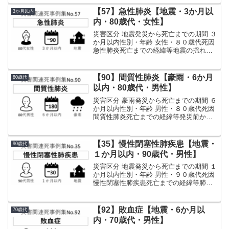
のビニールハウスへ避難。ビニールハウ
スで生活をしていたが、１月３日に所在
【57】急性肺炎【地震・3か月以
3か月以内
不明となる。１月...
内・80歳代・女性】
災害区分 地震発災から死亡までの期間 ３
か月以内性別・年齢 女性・８０歳代死因
急性肺炎死亡までの経緯等地震の揺れに
より自宅トイレで転倒。全身の痛みを訴
えたため、臨時に訪問看護を利用。４日
後、呼吸が速く胸の辺りに違和感がある
【90】間質性肺炎【豪雨・6か月
80歳代
ことを訴えた。家...
以内・80歳代・男性】
災害区分 豪雨発災から死亡までの期間 ６
か月以内性別・年齢 男性・８０歳代死因
間質性肺炎死亡までの経緯等発災前から
慢性閉塞性肺疾患等の持病があり、通院
や服薬で治療を受けながら家族２人で生
活していた。発災時は親族５人で小学校
【35】慢性閉塞性肺疾患【地震・
90歳代
へ避難した。約１...
１か月以内・90歳代・男性】
災害区分 地震発災から死亡までの期間 １
か月以内性別・年齢 男性・９０歳代死因
慢性閉塞性肺疾患死亡までの経緯等肺気
腫のため酸素吸入をしながらの生活であ
ったが、有料老人ホーム内で支障なく生
活していた。地震の後、施設が危険とい
【92】敗血症【地震・6か月以
70歳代
うことで避難所に...
内・70歳代・男性】