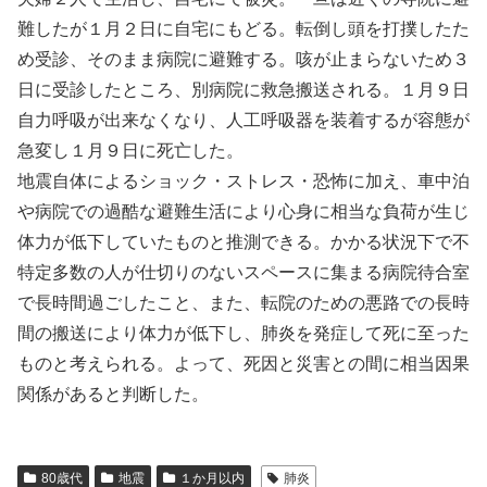
難したが１月２日に自宅にもどる。転倒し頭を打撲したた
め受診、そのまま病院に避難する。咳が止まらないため３
日に受診したところ、別病院に救急搬送される。１月９日
自力呼吸が出来なくなり、人工呼吸器を装着するが容態が
急変し１月９日に死亡した。
地震自体によるショック・ストレス・恐怖に加え、車中泊
や病院での過酷な避難生活により心身に相当な負荷が生じ
体力が低下していたものと推測できる。かかる状況下で不
特定多数の人が仕切りのないスペースに集まる病院待合室
で長時間過ごしたこと、また、転院のための悪路での長時
間の搬送により体力が低下し、肺炎を発症して死に至った
ものと考えられる。よって、死因と災害との間に相当因果
関係があると判断した。
80歳代
地震
１か月以内
肺炎