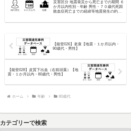
災害区分 地震発災から死亡までの期間 ６
か月以内性別・年齢 男性・７０歳代死因
敗血症死亡までの経緯等地震発生の約１
か月前から心不全のため入院し、リハビ
リ等を行っていた。地震により入院先の
病院が被災し、入院継続が不可能となっ
たためすべての入...
【能登026】老衰【地震・１か月以内・
90歳代・男性】
【能登028】皮質下出血（右前頭葉）【地
震・１か月以内・80歳代・男性】
ホーム
年齢
80歳代
カテゴリーで検索