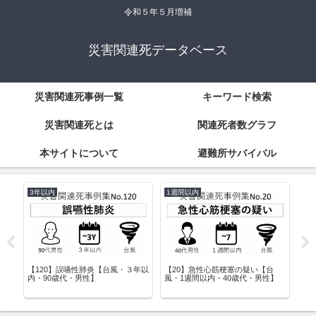
令和５年５月増補
災害関連死データベース
災害関連死事例一覧
キーワード検索
災害関連死とは
関連死者数グラフ
本サイトについて
避難所サバイバル
1週間以内
50歳代
疑い【台
【1】虚血性心疾患【豪雨・1週間
【32】内因性心臓死【地震・１か
代・男性】
以内・50歳代・男性】
月以内・50歳代・男性】