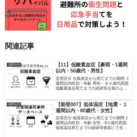
関連記事
【11】低酸素血症【豪雨・1週間
1週間以内
以内・50歳代・男性】
災害区分 台風発災から死亡までの期間 １
週間以内性別・年齢 男性・８０歳代死因
低酸素血症死亡までの経緯等台風の上陸
当日未明、台風を原因とする大規模停電
が発生。当日９時に被災者宅を訪問予定
であった看護師が、被災者に連絡を試み
【能登007】低体温症【地震・１
1週間以内
るも応答がなかっ...
週間以内・80歳代・女性】
災害区分 地震発災から死亡までの期間 1
週間以内性別・年齢 女性・8０歳代死因
低体温症死亡までの経緯等独居にて生活
し、自宅にて被災した。１月１日、近隣