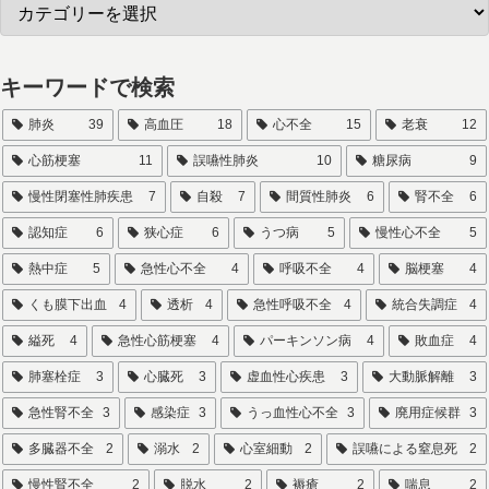
キーワードで検索
肺炎
39
高血圧
18
心不全
15
老衰
12
心筋梗塞
11
誤嚥性肺炎
10
糖尿病
9
慢性閉塞性肺疾患
7
自殺
7
間質性肺炎
6
腎不全
6
認知症
6
狭心症
6
うつ病
5
慢性心不全
5
熱中症
5
急性心不全
4
呼吸不全
4
脳梗塞
4
くも膜下出血
4
透析
4
急性呼吸不全
4
統合失調症
4
縊死
4
急性心筋梗塞
4
パーキンソン病
4
敗血症
4
肺塞栓症
3
心臓死
3
虚血性心疾患
3
大動脈解離
3
急性腎不全
3
感染症
3
うっ血性心不全
3
廃用症候群
3
多臓器不全
2
溺水
2
心室細動
2
誤嚥による窒息死
2
慢性腎不全
2
脱水
2
褥瘡
2
喘息
2