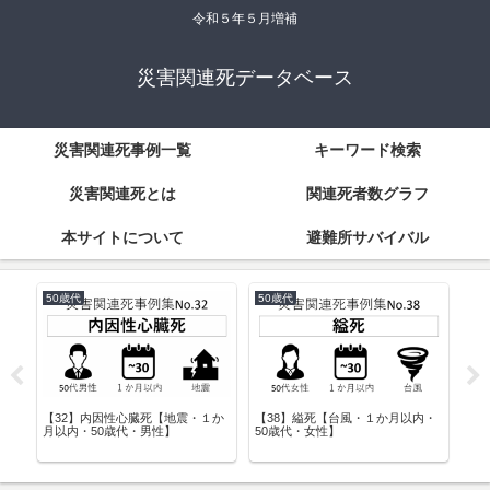
令和５年５月増補
災害関連死データベース
災害関連死事例一覧
キーワード検索
災害関連死とは
関連死者数グラフ
本サイトについて
避難所サバイバル
50歳代
50歳代
3
・1
【32】内因性心臓死【地震・１か
【38】縊死【台風・１か月以内・
【7
月以内・50歳代・男性】
50歳代・女性】
内・