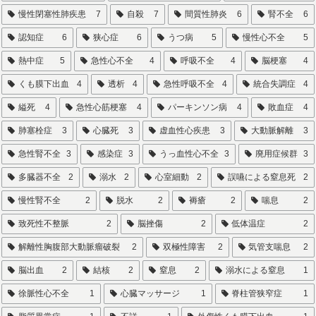
慢性閉塞性肺疾患
7
自殺
7
間質性肺炎
6
腎不全
6
認知症
6
狭心症
6
うつ病
5
慢性心不全
5
熱中症
5
急性心不全
4
呼吸不全
4
脳梗塞
4
くも膜下出血
4
透析
4
急性呼吸不全
4
統合失調症
4
縊死
4
急性心筋梗塞
4
パーキンソン病
4
敗血症
4
肺塞栓症
3
心臓死
3
虚血性心疾患
3
大動脈解離
3
急性腎不全
3
感染症
3
うっ血性心不全
3
廃用症候群
3
多臓器不全
2
溺水
2
心室細動
2
誤嚥による窒息死
2
慢性腎不全
2
脱水
2
褥瘡
2
喘息
2
致死性不整脈
2
脳挫傷
2
低体温症
2
解離性胸腹部大動脈瘤破裂
2
双極性障害
2
気管支喘息
2
脳出血
2
結核
2
窒息
2
溺水による窒息
1
徐脈性心不全
1
心臓マッサージ
1
脊柱管狭窄症
1