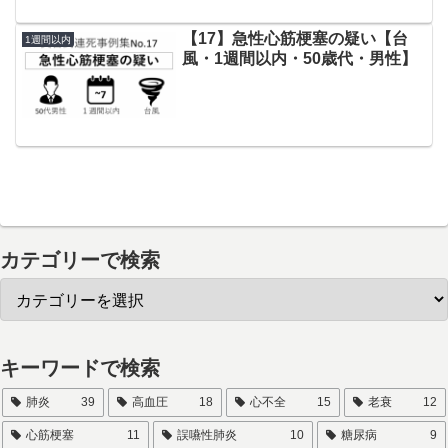
【17】急性心筋梗塞の疑い【台
1週間以内
風・1週間以内・50歳代・男性】
カテゴリーで検索
キーワードで検索
肺炎
39
高血圧
18
心不全
15
老衰
12
心筋梗塞
11
誤嚥性肺炎
10
糖尿病
9