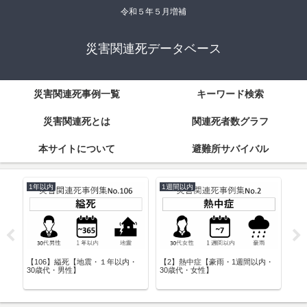
令和５年５月増補
災害関連死データベース
災害関連死事例一覧
キーワード検索
災害関連死とは
関連死者数グラフ
本サイトについて
避難所サバイバル
1週間以内
1週間以内
【豪雨・1週間以内・
【20】急性心筋梗塞の疑い【台
【7】致死性不整脈【地震
性】
風・1週間以内・40歳代・男性】
以内・70歳代・男性】