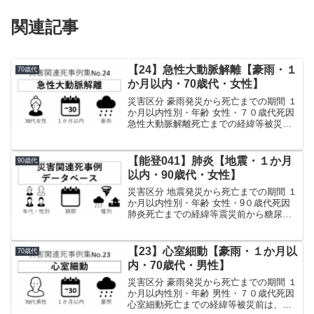
関連記事
【24】急性大動脈解離【豪雨・１
70歳代
か月以内・70歳代・女性】
災害区分 豪雨発災から死亡までの期間 １
か月以内性別・年齢 女性・７０歳代死因
急性大動脈解離死亡までの経緯等被災前
は持病がなく、入院歴・手術歴はなかっ
た。また、定期的な通院もなく、災害ま
では家族に対して体調不良を訴えること
【能登041】肺炎【地震・１か月
90歳代
もなかった。発災...
以内・90歳代・女性】
災害区分 地震発災から死亡までの期間 １
か月以内性別・年齢 女性・9０歳代死因
肺炎死亡までの経緯等震災前から糖尿病
を患っており、入所先のグループホーム
で市内病院の医師による月１回の往診を
受けていた。また、入浴や衣服着脱につ
【23】心室細動【豪雨・１か月以
70歳代
いては介助を必要...
内・70歳代・男性】
災害区分 豪雨発災から死亡までの期間 １
か月以内性別・年齢 男性・７０歳代死因
心室細動死亡までの経緯等被災前は、心