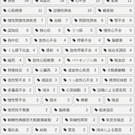
肺炎
39
高血圧
18
心不全
15
老衰
12
心筋梗塞
11
誤嚥性肺炎
10
糖尿病
9
慢性閉塞性肺疾患
7
自殺
7
間質性肺炎
6
腎不全
6
認知症
6
狭心症
6
うつ病
5
慢性心不全
5
熱中症
5
急性心不全
4
呼吸不全
4
脳梗塞
4
くも膜下出血
4
透析
4
急性呼吸不全
4
統合失調症
4
縊死
4
急性心筋梗塞
4
パーキンソン病
4
敗血症
4
肺塞栓症
3
心臓死
3
虚血性心疾患
3
大動脈解離
3
急性腎不全
3
感染症
3
うっ血性心不全
3
廃用症候群
3
多臓器不全
2
溺水
2
心室細動
2
誤嚥による窒息死
2
慢性腎不全
2
脱水
2
褥瘡
2
喘息
2
致死性不整脈
2
脳挫傷
2
低体温症
2
解離性胸腹部大動脈瘤破裂
2
双極性障害
2
気管支喘息
2
脳出血
2
結核
2
窒息
2
溺水による窒息
1