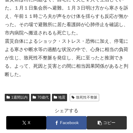
た。１月１日集会所へ避難。１月３日明け方から寒さを訴
え、午前１１時ごろ夫が声をかけ体を揺らすも反応が無か
った。その場で避難所に居た看護師が心肺停止を確認し、
市内病院へ搬送されるも死亡した。
震災自体によるショック・ストレス・恐怖に加え、停電に
よる寒さや断水等の過酷な状況の中で、心身に相当の負荷
が生じ、致死性不整脈を発症し、死に至ったと推測でき
る。よって、死因と災害との間に相当因果関係があると判
断した。
1週間以内
70歳代
地震
致死性不整脈
シェアする
X
Facebook
コピー