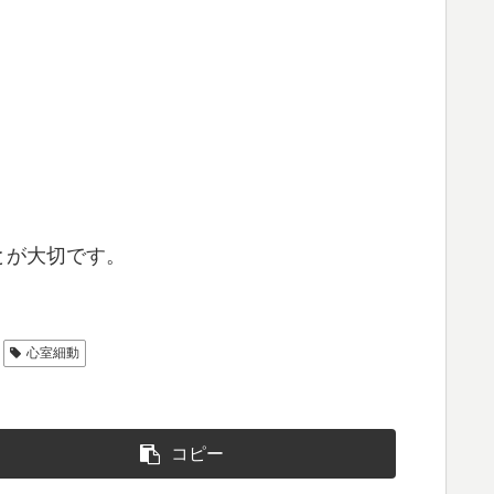
とが大切です。
心室細動
コピー