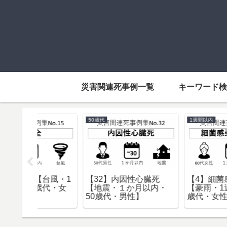
災害関連死事例一覧
キーワード検
3年以内
1週間以内
筋梗塞の
【120】誤嚥性肺炎【台
【5】内因性心臓死【
週間以
風・３年以内・90歳
震・1週間以内・80歳
男性】
代・男性】
代・男性】