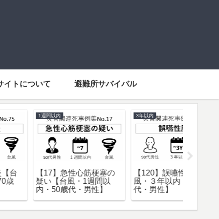
サイトについて
避難所サバイバル
1週間以内
10歳代
1週間以内
【18】致死性不整脈
【127】窒息【地震・３
【20】
【台風・1週間以内・80
年超・10歳代・男性】
疑い【
歳代・女性】
内・40