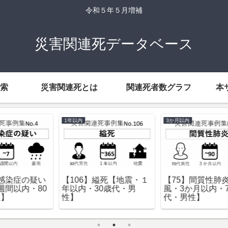
令和５年５月増補
災害関連死データベース
索
災害関連死とは
関連死者数グラフ
本
1週間以内
70歳代
地
【9】心筋梗塞【地震・
【34】縊死【地震・１
1週間以内・40歳代・男
か月以内・70歳代・男
性】
性】