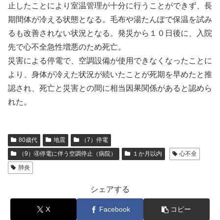
止したことにより室温管理が十分に行うことができず、長
期間体が冷える状態となる。毛布や湯たんぽで保温を試み
るも改善されない状況となる。発災から１０日後に、入院
先で心不全急性増悪のため死亡。
災害による停電で、空調設備が使用できなくなったことに
より、身体が冷えた状況が続いたことが死期を早めたと推
認され、死亡と災害との間に相当因果関係があると認めら
れた。
80歳代
地震
（7）停電
（9）④停電に伴う空調停止（病院）
１か月以内
心不全
肺炎
シェアする
X
Facebook
コピー