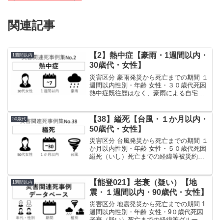
関連記事
【2】熱中症【豪雨・1週間以内・
1週間以内
30歳代・女性】
災害区分 豪雨発災から死亡までの期間 １
週間以内性別・年齢 女性・３０歳代死因
熱中症既往歴はなく、豪雨による自宅へ
の被害はなかったが、停電、断水してい
た。勤務先のスーパーマーケットが被災
したことから、被災直後から、勤務先の
【38】縊死【台風・１か月以内・
50歳代
片付け等に従事。...
50歳代・女性】
災害区分 台風発災から死亡までの期間 １
か月以内性別・年齢 女性・５０歳代死因
縊死（いし）死亡までの経緯等被災約３
年前にうつ病と診断され、休職し、服薬
などの治療を継続していた。被災当日、
避難指示を受け自宅近くのアパート２階
【能登021】老衰（疑い）【地
1週間以内
に避難。自宅は床...
震・１週間以内・90歳代・女性】
災害区分 地震発災から死亡までの期間 1
週間以内性別・年齢 女性・9０歳代死因
老衰（疑い）死亡までの経緯等グループ