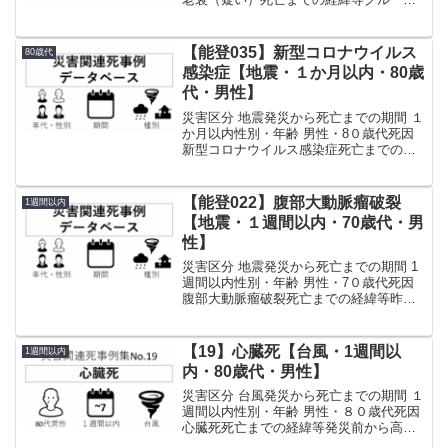
ホームにて被災。施設は停電、断水。１
月４日には施設近くの川で土砂ダムが発
生。危険なことから、雨の中、担架で近
【能登035】新型コロナウイルス
80歳代
隣の避難所まで移...
感染症【地震・１か月以内・80歳
代・男性】
災害区分 地震発災から死亡までの期間 １
か月以内性別・年齢 男性・8０歳代死因
新型コロナウイルス感染症死亡までの経
緯等気管支喘息などの既往があり、在宅
酸素療法も受けているが、介護の認定は
受けず、独居にて生活。自宅にて被災
【能登022】腹部大動脈瘤破裂
1週間以内
し、１月２日、健康...
【地震・１週間以内・70歳代・男
性】
災害区分 地震発災から死亡までの期間 1
週間以内性別・年齢 男性・7０歳代死因
腹部大動脈瘤破裂死亡までの経緯等昨年
末から高血圧症と脳梗塞治療後で通院し
ていた病院から動脈瘤治療のため別病院
を紹介される。翌年１月５日に検査・入
【19】心臓死【台風・1週間以
1週間以内
院の予定であった...
内・80歳代・男性】
災害区分 台風発災から死亡までの期間 １
週間以内性別・年齢 男性・８０歳代死因
心臓死死亡までの経緯等発災前から高血
圧症、脂質異常症の持病があった。また