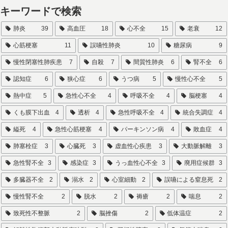
キーワードで検索
肺炎
39
高血圧
18
心不全
15
老衰
12
心筋梗塞
11
誤嚥性肺炎
10
糖尿病
9
慢性閉塞性肺疾患
7
自殺
7
間質性肺炎
6
腎不全
6
認知症
6
狭心症
6
うつ病
5
慢性心不全
5
熱中症
5
急性心不全
4
呼吸不全
4
脳梗塞
4
くも膜下出血
4
透析
4
急性呼吸不全
4
統合失調症
4
縊死
4
急性心筋梗塞
4
パーキンソン病
4
敗血症
4
肺塞栓症
3
心臓死
3
虚血性心疾患
3
大動脈解離
3
急性腎不全
3
感染症
3
うっ血性心不全
3
廃用症候群
3
多臓器不全
2
溺水
2
心室細動
2
誤嚥による窒息死
2
慢性腎不全
2
脱水
2
褥瘡
2
喘息
2
致死性不整脈
2
脳挫傷
2
低体温症
2