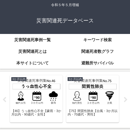
令和５年５月増補
災害関連死データベース
災害関連死事例一覧
キーワード検索
災害関連死とは
関連死者数グラフ
本サイトについて
避難所サバイバル
1週間以内
1年以内
3か月以
【15】心不全【台風・1週間以内・
【106】縊死【地震・１年以内・
80歳代・女性】
30歳代・男性】