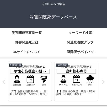
令和５年５月増補
災害関連死データベース
災害関連死事例一覧
キーワード検索
災害関連死とは
関連死者数グラフ
本サイトについて
避難所サバイバル
1週間以内
1週間以内
3年
週間
【17】急性心筋梗塞の疑い【台
【1】虚血性心疾患【豪雨・1週間
【1
風・1週間以内・50歳代・男性】
以内・50歳代・男性】
内・