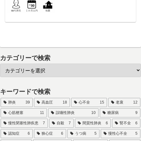
カテゴリーで検索
キーワードで検索
肺炎
39
高血圧
18
心不全
15
老衰
12
心筋梗塞
11
誤嚥性肺炎
10
糖尿病
9
慢性閉塞性肺疾患
7
自殺
7
間質性肺炎
6
腎不全
6
認知症
6
狭心症
6
うつ病
5
慢性心不全
5