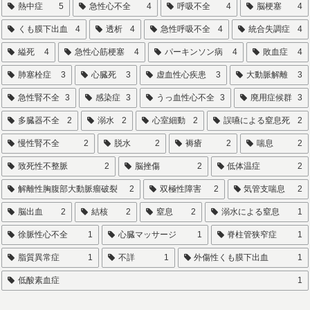
熱中症
5
急性心不全
4
呼吸不全
4
脳梗塞
4
くも膜下出血
4
透析
4
急性呼吸不全
4
統合失調症
4
縊死
4
急性心筋梗塞
4
パーキンソン病
4
敗血症
4
肺塞栓症
3
心臓死
3
虚血性心疾患
3
大動脈解離
3
急性腎不全
3
感染症
3
うっ血性心不全
3
廃用症候群
3
多臓器不全
2
溺水
2
心室細動
2
誤嚥による窒息死
2
慢性腎不全
2
脱水
2
褥瘡
2
喘息
2
致死性不整脈
2
脳挫傷
2
低体温症
2
解離性胸腹部大動脈瘤破裂
2
双極性障害
2
気管支喘息
2
脳出血
2
結核
2
窒息
2
溺水による窒息
1
徐脈性心不全
1
心臓マッサージ
1
脊柱管狭窄症
1
脂質異常症
1
不詳
1
外傷性くも膜下出血
1
低酸素血症
1