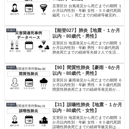
災害区分 台風発災から死亡までの期間 １
か月以内性別・年齢 女性・５０歳代死因
縊死（いし）死亡までの経緯等被災約３
年前にうつ病と診断され、休職し、服薬
などの治療を継続していた。被災当日、
避難指示を受け自宅近くのアパート２階
【能登027】肺炎【地震・１か月
80歳代
に避難。自宅は床...
以内・80歳代・男性】
災害区分 地震発災から死亡までの期間 １
か月以内性別・年齢 男性・8０歳代死因
肺炎死亡までの経緯等夫婦２人で生活
し、自宅にて被災。一旦は近くの寺院に
避難したが１月２日に自宅にもどる。転
倒し頭を打撲したため受診、そのまま病
【90】間質性肺炎【豪雨・6か月
80歳代
院に避難する。咳が...
以内・80歳代・男性】
災害区分 豪雨発災から死亡までの期間 ６
か月以内性別・年齢 男性・８０歳代死因
間質性肺炎死亡までの経緯等発災前から
慢性閉塞性肺疾患等の持病があり、通院
や服薬で治療を受けながら家族２人で生
活していた。発災時は親族５人で小学校
【31】誤嚥性肺炎【地震・１か月
80歳代
へ避難した。約１...
以内・80歳代・女性】
災害区分 地震発災から死亡までの期間 １
か月以内性別・年齢 女性・８０歳代死因
誤嚥性肺炎死亡までの経緯等被災前は、