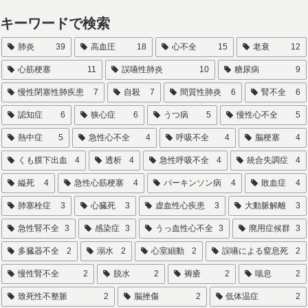
キーワードで検索
肺炎
39
高血圧
18
心不全
15
老衰
12
心筋梗塞
11
誤嚥性肺炎
10
糖尿病
9
慢性閉塞性肺疾患
7
自殺
7
間質性肺炎
6
腎不全
6
認知症
6
狭心症
6
うつ病
5
慢性心不全
5
熱中症
5
急性心不全
4
呼吸不全
4
脳梗塞
4
くも膜下出血
4
透析
4
急性呼吸不全
4
統合失調症
4
縊死
4
急性心筋梗塞
4
パーキンソン病
4
敗血症
4
肺塞栓症
3
心臓死
3
虚血性心疾患
3
大動脈解離
3
急性腎不全
3
感染症
3
うっ血性心不全
3
廃用症候群
3
多臓器不全
2
溺水
2
心室細動
2
誤嚥による窒息死
2
慢性腎不全
2
脱水
2
褥瘡
2
喘息
2
致死性不整脈
2
脳挫傷
2
低体温症
2