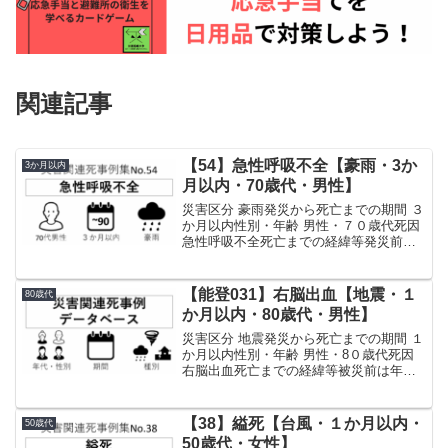
関連記事
【54】急性呼吸不全【豪雨・3か
3か月以内
月以内・70歳代・男性】
災害区分 豪雨発災から死亡までの期間 ３
か月以内性別・年齢 男性・７０歳代死因
急性呼吸不全死亡までの経緯等発災前よ
り慢性閉塞性肺疾患の既往があり、自宅
にて酸素療法を行っていた。発災時は大
雨の影響により生じた河川氾濫で自宅が
【能登031】右脳出血【地震・１
80歳代
床上浸水。ゴムボ...
か月以内・80歳代・男性】
災害区分 地震発災から死亡までの期間 １
か月以内性別・年齢 男性・8０歳代死因
右脳出血死亡までの経緯等被災前は年末
まで、自営の仕事をしていた。通院は左
肩の手術後のリハビリのみで、大晦日ま
で元気に過ごしていた。高齢ではあった
【38】縊死【台風・１か月以内・
50歳代
が、普段の生活で...
50歳代・女性】