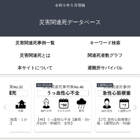
令和５年５月増補
災害関連死データベース
災害関連死事例一覧
キーワード検索
災害関連死とは
関連死者数グラフ
本サイトについて
避難所サバイバル
3か月以内
1週間以内
3
１か
【46】うっ血性心不全【豪雨・3か
【17】急性心筋梗塞の疑い【台
【7
月以内・90歳代・女性】
風・1週間以内・50歳代・男性】
内・