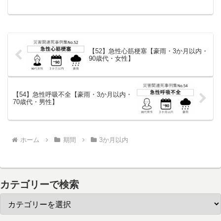
パーキンソン病で月１回通院し、服薬治
療を行っていた。また、訪問看護やデイ
サービス、ショートステイなどを利用
し、日常生活は安定...
【52】急性心筋梗塞【豪雨・3か月以内・
90歳代・女性】
【54】急性呼吸不全【豪雨・3か月以内・
70歳代・男性】
ホーム
期間
3か月以内
カテゴリーで検索