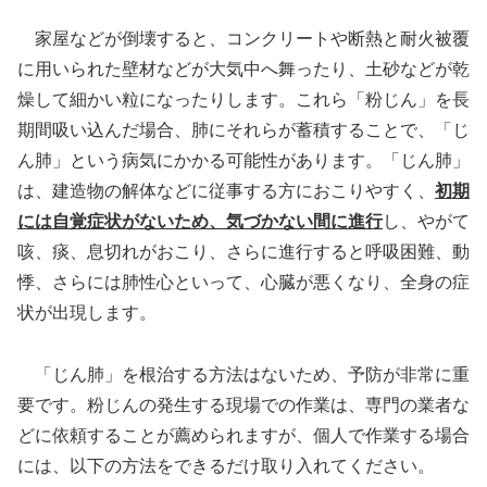
家屋などが倒壊すると、コンクリートや断熱と耐火被覆
に用いられた壁材などが大気中へ舞ったり、土砂などが乾
燥して細かい粒になったりします。これら「粉じん」を長
期間吸い込んだ場合、肺にそれらが蓄積することで、「じ
ん肺」という病気にかかる可能性があります。「じん肺」
は、建造物の解体などに従事する方におこりやすく、
初期
には自覚症状がないため、気づかない間に進行
し、やがて
咳、痰、息切れがおこり、さらに進行すると呼吸困難、動
悸、さらには肺性心といって、心臓が悪くなり、全身の症
状が出現します。
「じん肺」を根治する方法はないため、予防が非常に重
要です。粉じんの発生する現場での作業は、専門の業者な
どに依頼することが薦められますが、個人で作業する場合
には、以下の方法をできるだけ取り入れてください。