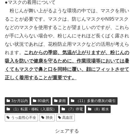
●マスクの着用について
粉じんが舞い上がるような環境の中では、マスクを用い
ることが必要です。マスクは、防じんマスクやN95マスク
などのマスクを使用することが望ましいのですが、これら
が手に入らない場合や、粉じんにそれほど長くばく露され
ない状況であれば、花粉防止用マスクなどの活用が考えら
れます。
これからの季節、気温が上がりますが、粉じんの
吸入を防いで健康を守るために、作業現場等においては暑
くてもマスクで鼻と口を同時に覆い、顔にフィットさせて
正しく着用することが重要です。
3か月以内
80歳代
豪雨
（11）多量の塵灰の吸引
（1）転居・移転（入退院）
（7）停電
（8）断水
うっ血性心不全
肺炎
高血圧
シェアする