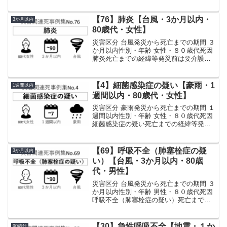
で生活し、自宅で被災。その後も準半壊
の自宅で生活を送る。電気は震災当日に
復旧していたが、断水は続き不自由な生
【76】肺炎【台風・3か月以内・
3か月以内
活を送っていた。...
80歳代・女性】
災害区分 台風発災から死亡までの期間 ３
か月以内性別・年齢 女性・８０歳代死因
肺炎死亡までの経緯等発災前は要介護認
定があり、訪問介護を受けていた。生活
の一部に介助を必要としていたが、会話
は問題なくできていた。また、高血圧の
【4】細菌感染症の疑い【豪雨・1
1週間以内
ため服薬治療を行...
週間以内・80歳代・女性】
災害区分 豪雨発災から死亡までの期間 １
週間以内性別・年齢 女性・８０歳代死因
細菌感染症の疑い死亡までの経緯等発災
前には結核、廃用症候群等の既往があっ
たが、退院後は自宅にて療養していた。
発災時は早朝に付近一帯が被災し、自宅
【69】呼吸不全（肺塞栓症の疑
3か月以内
が床上浸水した。...
い）【台風・3か月以内・80歳
代・男性】
災害区分 台風発災から死亡までの期間 ３
か月以内性別・年齢 男性・８０歳代死因
呼吸不全（肺塞栓症の疑い）死亡までの
経緯等発災前は慢性心不全、糖尿病、前
立腺癌等の既往があり肺炎による入院歴
もあったが、日常生活には支障は無かっ
【30】急性呼吸不全【地震・１か
90歳代