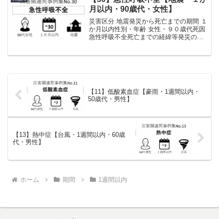
た。発災時は自宅...
月以内・90歳代・女性】
災害区分 地震発災から死亡までの期間 １
か月以内性別・年齢 女性・９０歳代死因
急性呼吸不全死亡までの経緯等発災の半
年前から慢性腎不全などで入院してい
た。発災前は３食の流動食を摂ることが
できていた。入院していた病院で被災。
発災を契機に食事が...
【11】低酸素血症【豪雨・1週間以内・
50歳代・男性】
【13】熱中症【台風・1週間以内・60歳
代・男性】
ホーム
期間
1週間以内