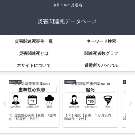
令和５年５月増補
災害関連死データベース
災害関連死事例一覧
キーワード検索
災害関連死とは
関連死者数グラフ
本サイトについて
避難所サバイバル
1週間以内
1週間以内
3
内・
【7】致死性不整脈【地震・1週間
【9】心筋梗塞【地震・1週間以
【7
以内・70歳代・男性】
内・40歳代・男性】
内・