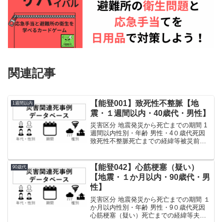
関連記事
【能登001】致死性不整脈【地
1週間以内
震・１週間以内・40歳代・男性】
災害区分 地震発災から死亡までの期間 1
週間以内性別・年齢 男性・4０歳代死因
致死性不整脈死亡までの経緯等被災前の
持病はなかった。発災後、大津波警報が
発令されたため、自宅から高台のビニー
ルハウスに避難。その１時間後、吐き気
【能登042】心筋梗塞（疑い）
90歳代
がするとのことで...
【地震・１か月以内・90歳代・男
性】
災害区分 地震発災から死亡までの期間 １
か月以内性別・年齢 男性・9０歳代死因
心筋梗塞（疑い）死亡までの経緯等夫婦