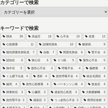
カテゴリーで検索
キーワードで検索
肺炎
39
高血圧
18
心不全
15
老衰
12
心筋梗塞
11
誤嚥性肺炎
10
糖尿病
9
慢性閉塞性肺疾患
7
自殺
7
間質性肺炎
6
腎不全
6
認知症
6
狭心症
6
うつ病
5
慢性心不全
5
熱中症
5
急性心不全
4
呼吸不全
4
脳梗塞
4
くも膜下出血
4
透析
4
急性呼吸不全
4
統合失調症
4
縊死
4
急性心筋梗塞
4
パーキンソン病
4
敗血症
4
肺塞栓症
3
心臓死
3
虚血性心疾患
3
大動脈解離
3
急性腎不全
3
感染症
3
うっ血性心不全
3
廃用症候群
3